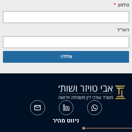
טלפון
דוא"ל
שלח/י
ניווט מהיר