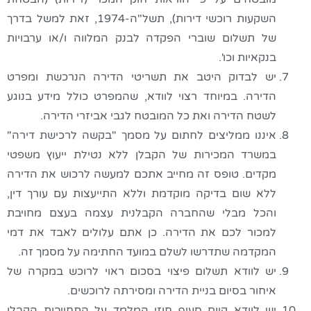
השקעות רוכשי דירות), תשל"ה-1974, זאת למשל בדרך
של תשלום שוברי הפקדה לבנק המלווה ו/או ערבויות
בנקאיות וכו'.
יש לבדוק היטב את תשריטי הדירה הנרכשת ומפרט
הדירה. במיוחד רצוי לוודא, שהמפרט כולל מידע בנוגע
לשטח הדירה ואת כל המובטח לגבי אביזרי הדירה.
איננו ממליצים לחתום על מסמך "בקשה לרכישת דירה"
במשרד המכירות של הקבלן ללא נטילת ייעוץ משפטי
מקדים. טופס זה מחייב אתכם למעשה לרכוש את הדירה
ללא שום בדיקה מוקדמת וללא התייעצות עם עורך דין,
והכל מבלי שהחברה הקבלנית עצמה בעצם מחויבת
למכור לכם את הדירה. כן אתם עלולים לאבד את דמי
המקדמה שתדרשו לשלם במועד החתימה על מסמך זה.
יש לוודא תשלום פיצוי בסכום ראוי לרוכש במקרה של
איחור בסיום בניית הדירה ומסירתה לרוכשים.
יש לוודא קיום סעיף חוזי המלמד על התחייבות הקבלן