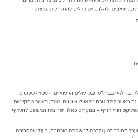
לבחירת הצדדים ועיתוי פתיחת ההליכים. ברוב המקרים,
ן ובמשאבים. להלן קווים כללים להתנהלות נפוצה:
.
ם.
, בגן ו/או בביה"ס ובטיפולים הרפואיים – עשוי לשכנע כי
אחריות הורית משותפת ו/או זמני שהות שוויוניים משרתים את טובת הילד, זאת גם כאשר לילד טרם מלאו לו 6 שנים. מנגד, כאשר מתקיימות
קונפליקט הורי חריף – במקרים כאלו ייטה בית המשפט להעדיף
מערך תמיכה זמין וקרבה למשפחה מורחבת, בעוד שהסביבה