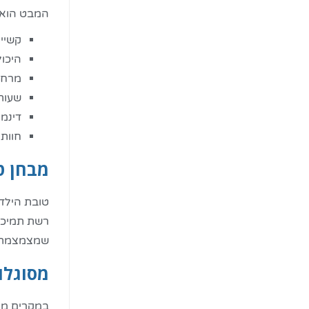
המבט הוא ש
קשיים
היכול
מרחק 
שעות 
דינמ
חוות 
מבחן ט
טובת הילד 
רשת תמיכה 
שמצמצמת ח
מסוגלו
במקרים מת