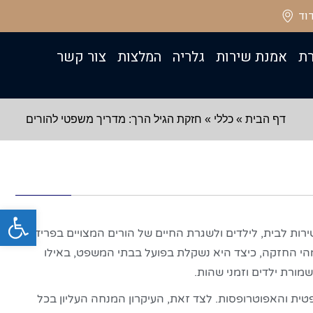
ת
אמנת שירות
גלריה
המלצות
צור קשר
דף הבית
»
כללי
»
חזקת הגיל הרך: מדריך משפטי להורים
פתח סרגל
ירות לבית, לילדים ולשגרת החיים של הורים המצויים בפרידה
הי החזקה, כיצד היא נשקלת בפועל בבתי המשפט, באילו
ורת ילדים וזמני שהות.
 הגיל הרך בסעיף 25 לחוק הכשרות המשפטית והאפוטרופסות. לצד זאת, העיקרון המנחה העליון בכל