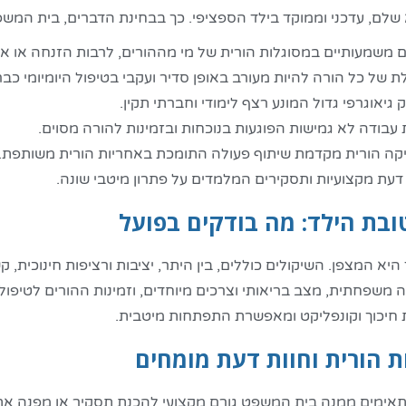
לם, עדכני וממוקד בילד הספציפי. כך בבחינת הדברים, בית המשפט
 משמעותיים במסוגלות הורית של מי מההורים, לרבות הזנחה או אל
ת של כל הורה להיות מעורב באופן סדיר ועקבי בטיפול היומיומי כב
גיאוגרפי גדול המונע רצף לימודי וחברתי תקין.
עבודה לא גמישות הפוגעות בנוכחות ובזמינות להורה מסוים.
יקה הורית מקדמת שיתוף פעולה התומכת באחריות הורית משותפת.
דעת מקצועיות ותסקירים המלמדים על פתרון מיטבי שונה.
ובת הילד: מה בודקים בפועל
היא המצפן. השיקולים כוללים, בין היתר, יציבות ורציפות חינוכית,
משפחתית, מצב בריאותי וצרכים מיוחדים, וזמינות ההורים לטיפול
יכוך וקונפליקט ומאפשרת התפתחות מיטבית.
ת הורית וחוות דעת מומחים
אימים ממנה בית המשפט גורם מקצועי להכנת תסקיר או מפנה את 