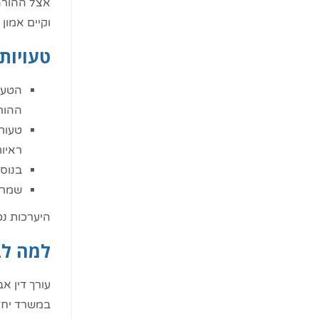
אצל ההורה 
וקיים אמון
טעויות
הטעות
ההורי
טעות 
ראיו
בנוסף
שמרו 
היערכות נ
למה לב
במשרד יחד