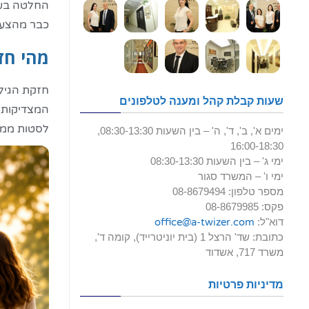
החלטה בעני
כבר מהצעד
מהי חז
שעות קבלת קהל ומענה לטלפונים
המצדיקות ק
לסטות ממנ
ימים א', ב', ד', ה' – בין השעות 08:30-13:30,
16:00-18:30
ימי ג' – בין השעות 08:30-13:30
ימי ו' – המשרד סגור
מספר טלפון: 08-8679494
פקס: 08-8679985
דוא"ל:
office@a-twizer.com
כתובת: שד' הרצל 1 (בית יוניטרייד), קומה ד',
משרד 717, אשדוד
מדיניות פרטיות