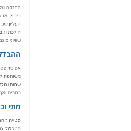
החזקה נולד
ביטולו או 
העליון שב 
הולכת וגוב
שוויוניים 
ההבדל 
אפוטרופסו
משותפת לשנ
שהות) מגדי
רחבים ואף 
מתי וכ
סטייה מהח
המכלול: מס