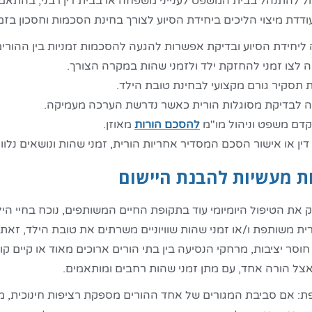
ל להתנהל בבית המשפט לענייני משפחה או בבית דין רבני, בהתאם 
דדת מיצוי הליכים ביחידת הסיוע לצורך בחינת הסכמות וחסכון בזמ
 ליחידת הסיוע ובדיקת אפשרות להגעה להסכמות זמניות בין ההורים
 לצו זמני להחזקת ילד ולזמני שהות במקרה הצורך.
 תסקיר גורם מקצועי לבחינת טובת הילד.
ה לבדיקת מסוגלות הורית כאשר נדרשת הערכה מעמיקה.
 קדם משפט וניהול מו"מ
להסכם הורות
מאוזן.
ין או אישור הסכם המסדיר אחריות הורית, זמני שהות ונושאים נלווי
ת מעשיות להבנת היישום
את הטיפול היומיומי עוד בתקופת החיים המשותפים, נוכח בחיי הילד
חוסר יציבות, מרחקי הנסיעה בין בתי הורים ארוכים מאוד או קיים 
אצל הורה אחד, עם מתן זמני שהות רחבים ומותאמים.
פת: אם סביבת המגורים של אחד ההורים מספקת רציפות חינוכית, 