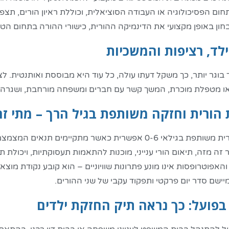
ום הפסיכולוגיה או העבודה הסוציאלית, וכוללת ראיון הורים, תצפ
ן באופן מקצועי את הדינמיקה ההורית, כישורי ההורה בתחום הטיפו
לד, רציפות והמשכיות
בוגר יותר, כך משקל דעתו עולה, כל עוד היא מבוססת ואותנטית. ל
או מטפלת מוכרת, המשך קשר עם חברים ומשפחה מורחבת, ושגרה 
 הורית וחזקה משותפת בגיל הרך – מתי זה 
אחריות הורית משותפת בגילאי 0-6 אפשרית כאשר מתקיימי
 זה מזה, תיאום הורי ענייני, מוכנות להתאמות תעסוקתיות, ויכול
אפוטרופסות אינו מונע פתרונות שוויוניים – הוא קובע נקודת מ
יישם סדר יום פרקטי ותפקוד עקבי של שני ההורים.
בפועל: כך נראה תיק החזקת ילדים