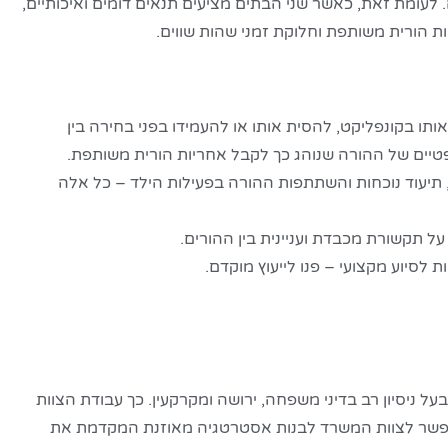
עומת זאת, כאשר שני הבתים מציעים תנאים דומים ואיכותיים,
ות הורית משותפת וחלוקת זמני שהות שווים.
ו בקונפליקט, להסית אותו או להעמידו בפני בחירה בין
שפטיים של ההורה שנוהג כך לקבל אחריות הורית משותפת.
ם, תיעוד נוכחות והשתתפות ההורה בפעילות הילד – כל אלה
על תקשורת מכבדת ועניינית בין ההורים.
לסיוע מקצועי – פנו לייעוץ מוקדם.
ריון, מגשר מוסמך וכלכלן, יליד 1969 ותושב אשדוד, בעל ניסיון רב בדיני משפחה, ירושה ומקרקעין. כך עבודת הצוות
מאפשר לצוות המשרד לבנות אסטרטגיה מאוזנת המקדמת את