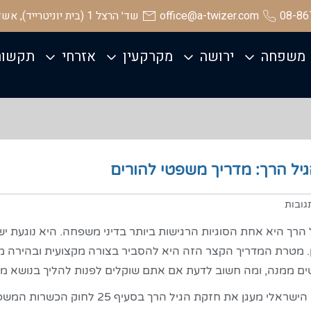
08-86
office@a-twizer.com
שד׳ הרצל 1 (בית יוניטרייד), אשדוד
משפחה
ירושה
מקרקעין
אזרחי
תקשור
יל הרך: מדריך משפטי להורים
גובות
הרך היא אחת הסוגיות הרגישות ביותר בדיני משפחה. היא נוגעת יש
ן. מטרת המדריך הקצר הזה היא להסביר בצורה מקצועית ובהירה מ
ם ממנה, ומה חשוב לדעת אם אתם שוקלים לפנות להליך בנושא משמ
ככלל, הדין הישראלי מעגן את חזקת