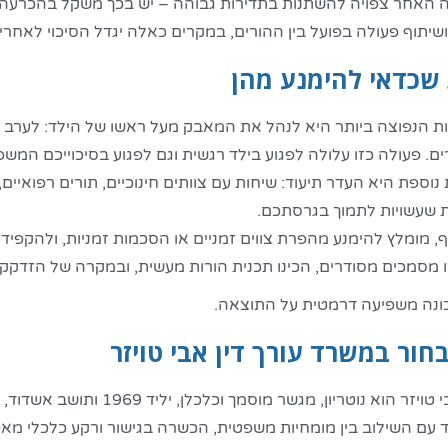
האחר צפויה להשתנות בתדירות גבוהה – יש בכך משקל בהכרעה. ל
 ושיתוף פעולה בפועל בין ההורים, במקרים כאלה יגדל הסיכוי לאחרי
 שכדאי להימנע מהן
 הנפוצה ביותר היא לנהל את המאבק מעל ראשו של הילד: לערב אות
ם. פעולה כזו עלולה לפגוע בילד רגשית וגם לפגוע בסיכוייכם המ
נוספת היא העדר תיעוד: שיחות עם צוותים חינוכיים, תורים רפואיי
ת שעשויות לתמוך בגרסתכם.
, מומלץ להימנע מהפרת צווים זמניים או הסכמות זמניות, ולהקפיד 
מסמכים מסודרים, הכינו תכנית הורות מעשית, ובמקרה של הזדקקות 
כונה משפיעה דרמטית על התוצאה.
חור במשרד עורך דין אבי טויזר
עורך דין אבי טויזר הוא נוט
 עם השילוב בין מומחיות משפטית, הכשרה בגישור ורקע כלכלי 