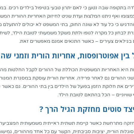
ה בתקופה שבה נטען כי לאם יתרון טבעי בטיפול בילדים רכים. במהל
צמצומו ואף ניתנו המלצות ועדת שניט לחיזוק האחריות ההורית המשו
והדגיש כי כל עוד לא שונה החוק, בתי המשפט לא יכולים להתעלם
רת לבחון כל מקרה לגופו ולתת משקל משמעותי לטובת הילד, לשיתוף 
גם בגילאים צעירים – כאשר התנאים אמנם מאפשרים זאת.
בין אפוטרופסות, אחריות הורית וזמני שהו
ת היא האחריות המשפטית הכוללת של ההורים לקבל החלטות מהותיו
י ההורים גם לאחר פרידה. אחריות הורית עוסקת במסגרת המגורים ו
רים את חלוקת הזמן בפועל של הילדים בין בתי ההורים. גם כאשר נ
שוויוניים – הכל בהתאם לטובת הילד.
יצד סוטים מחזקת הגיל הרך ?
זקה מתרחשת כאשר קיימת תשתית ראייתית משמעותית המצביעה על
וגלות הורית, יציבות סביבתית, הקשר עם כל אחד מההורים, גמישות