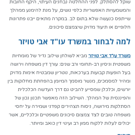
שוקל להסתלק. לפני ההחלטה נבחנים העיתוי, היקף החובות
והמשמעויות האפשריות כלפי נושים, על מנת להימנע ממהלך
שייתפס כנעשה שלא בתום לב. במקרה מתאים ייבנו פתרונות
חלופיים או תיעוד מדויק שיצמצם סיכונים.
למה לבחור במשרד עו"ד אבי טויזר
משרד עו״ד אבי טויזר
מביא לשולחן שילוב נדיר של מומחיות
משפטית וניסיון רב-תחומי ורב שנים: עורך דין משפחה וירושה
בעל הופעות קבועות בערכאות, נוטריון שמבטיח אימות מדויק
ומהיר למסמכים, מגשר מוסמך המיומן בהפחתת מחלוקות בין
יורשים, וכלכלן שמסייע להביט גם דרך העדשה הכלכלית
והפיננסית של המהלך. השילוב הזה מאפשר תכנון נכון של
הסתלקות מירושה, ניסוח תצהירים קפדני ושמירה על יחסי
משפחה טובים לצד צמצום סיכונים משפטיים וכלכליים, אשר
יכולים לעלות ללקוח ממון רב ועינוי דין כואב ומיותר.