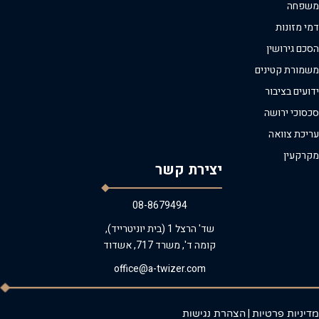
משפחה
דמי מזונות
הסכם גירושין
משמורת קטינים
ידועים בציבור
סכסוכי ירושה
עריכת צוואה
מקרקעין
יצירת קשר
08-8679494
שד' הרצל 1 (בית יוניטרייד),
קומה ד', משרד 717, אשדוד
office@a-twizer.com
|
מדיניות פרטיות
הצהרת נגישות