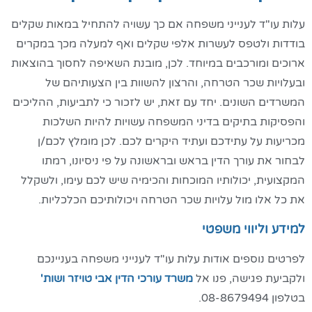
עלות עו"ד לענייני משפחה אם כך עשויה להתחיל במאות שקלים
בודדות ולטפס לעשרות אלפי שקלים ואף למעלה מכך במקרים
ארוכים ומורכבים במיוחד. לכן, מובנת השאיפה לחסוך בהוצאות
ובעלויות שכר הטרחה, והרצון להשוות בין הצעותיהם של
המשרדים השונים. יחד עם זאת, יש לזכור כי לתביעות, ההליכים
והפסיקות בתיקים בדיני המשפחה עשויות להיות השלכות
מכריעות על עתידכם ועתיד היקרים לכם. לכן מומלץ לכם/ן
לבחור את עורך הדין בראש ובראשונה על פי ניסיונו, רמתו
המקצועית, יכולותיו המוכחות והכימיה שיש לכם עימו, ולשקלל
את כל אלו מול עלויות שכר הטרחה ויכולותיכם הכלכליות.
למידע וליווי משפטי
לפרטים נוספים אודות עלות עו"ד לענייני משפחה בעניינכם
ולקביעת פגישה, פנו אל
משרד עורכי הדין אבי טויזר ושות'
בטלפון 08-8679494.