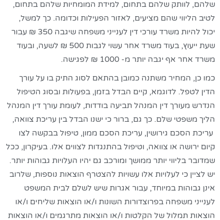
שלהם, לוותק שלהם בתחום, למידת המומחיות שלהם בתחום,
לטיב הליווי שהם מציעים, לאזור הפעילות וכדומה. כך למשל,
יכול להיות משרד עורכי דין לענייני משפחה שיגבה 350 ₪ עבור
שעת ייעוץ, בעוד משרד אחר עשוי לגבות 500 ₪ לשעה, ובעוד
משרד אחר אף יגבה יותר מ- 1000 ₪ לפגישה.
כמו כן, המחיר משתנה כמובן בהתאם לסוג התיק בו על עורך
הדין לטפל. לדוגמא, קיים הבדל בזמן, בפעולות ובסוג הטיפול
הנדרש מעורך דין המנהל תביעה בודדות, לעומת עורך דין המנהל
הליך משפטי שלם. כך גם, ברור כי ישנו הבדל בין עריכת צוואה,
עריכת הסכם גירושין, עריכת הסכם ממון, טיפול בבקשה לצו
קיום ירושה או צוואה, וטיפול בהתנגדות לצווים אלו. בעיקרון, ככל
שמדובר בליווי יותר ממושך ומורכב גם יהיו העלויות גבוהות יותר.
יש לציין כי לעלויות אלו עשויות להצטרף הוצאות נוספות, שלרוב
אינן גבוהות במיוחד, עבור אגרות שיש לשלם לבית המשפט
לענייני משפחה בפרוצדורות השונות ו/או הוצאות שליחים ו/או
הוצאות תמלול של הקלטות ו/או הוצאות מתרגמים ו/או הוצאות