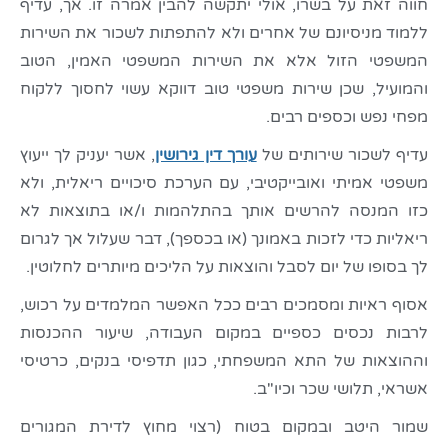
חווה זאת על בשרו, אולי יתקשה להבין אמרה זו. אך, עדיף
ללמוד מניסיונם של אחרים ולא להתפתות לשכור את השירות
המשפטי הזול אלא את השירות המשפטי האמין, הטוב
והמועיל, שכן שירות משפטי טוב דווקא עשוי לחסוך ללקוח
מפחי נפש וכספים רבים.
עדיף לשכור שירותים של
עורך דין גירושין
, אשר יעניק לך ייעוץ
משפטי אמיתי ואובייקטיבי, עם הערכת סיכויים ריאלית, ולא
כזו המנסה להרשים אותך בהתלהמות ו/או בתוצאות לא
ריאליות כדי לזכות באמונך (או בכספך), דבר שעלול אך לגרום
לך בסופו של יום לסבל והוצאות על הליכים מיותרים לחלוטין.
אסוף ראיות ומסמכים רבים ככל האפשר המלמדים על רכוש,
לרבות נכסים כספיים במקום העבודה, שיעור ההכנסות
וההוצאות של התא המשפחתי, כגון תדפיסי בנקים, כרטיסי
אשראי, תלושי שכר וכיו"ב.
שמור היטב ובמקום בטוח (רצוי מחוץ לדירת המגורים