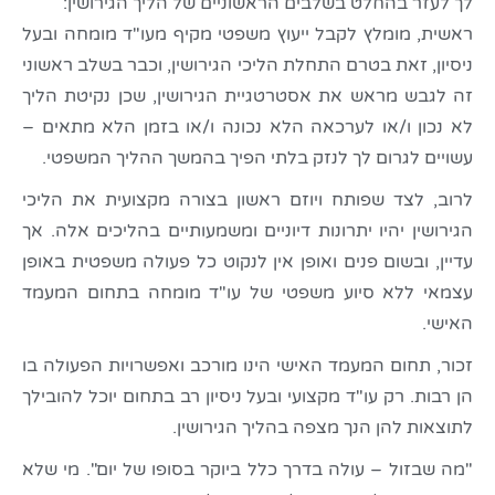
לך לעזר בהחלט בשלבים הראשוניים של הליך הגירושין:
ראשית, מומלץ לקבל ייעוץ משפטי מקיף מעו"ד מומחה ובעל
ניסיון, זאת בטרם התחלת הליכי הגירושין, וכבר בשלב ראשוני
זה לגבש מראש את אסטרטגיית הגירושין, שכן נקיטת הליך
לא נכון ו/או לערכאה הלא נכונה ו/או בזמן הלא מתאים –
עשויים לגרום לך לנזק בלתי הפיך בהמשך ההליך המשפטי.
לרוב, לצד שפותח ויוזם ראשון בצורה מקצועית את הליכי
הגירושין יהיו יתרונות דיוניים ומשמעותיים בהליכים אלה. אך
עדיין, ובשום פנים ואופן אין לנקוט כל פעולה משפטית באופן
עצמאי ללא סיוע משפטי של עו"ד מומחה בתחום המעמד
האישי.
זכור, תחום המעמד האישי הינו מורכב ואפשרויות הפעולה בו
הן רבות. רק עו"ד מקצועי ובעל ניסיון רב בתחום יוכל להובילך
לתוצאות להן הנך מצפה בהליך הגירושין.
"מה שבזול – עולה בדרך כלל ביוקר בסופו של יום". מי שלא