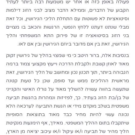
פעולה באופן כזה או אחר יש משמעות רבה ביותר לעתיד
הקבוע של הדברים, וממילא הדבר מציב לבני הזוג דילמות
וסיטואציות לא פשוטות עם התחלת הליכי הגירושין, וכל זאת
מבלי שנתנו דעתנו ללחץ הנפשי, הרגשות והכאב בו מצויים
בני הזוג בסיטואציה זו של פירוק התא המשפחתי והליך
הגירושין, זאת בין אם מדובר ביוזם הגירושין ובין אם לאו.
בנסיבות אלה, ברור היטב כי מי שמצוי בהליך של גירושין זקוק
מאוד לאוזן קשבת ולקבלת הדרכה וייעוץ מקצועי צמוד ברמה
הגבוהה ביותר, תוך תכנון נכון ומחושב של הליך הגירושין, זאת
מראשית ההליכים ממש ועד סופם, שכן כל טעות קטנה
שתעשה בהווה עשויה להשליך מאוד על גורלו האישי והקנייני
של בן/בת הזוג בעתיד. כך, לפזיזות ונמהרות בהגשת תביעה
משפטית בשלב מוקדם מידי או הגשת התביעה לערכאה הלא
נכונה עשוי להיות מחיר כבד מאוד בתוצאות הסופיות
שיתקבלו בתום ההליך המשפטי. מאידך, אף הימנעות מנקיטת
הליך מהיר של תביעה ו/או עיקול ו/או עיכוב יציאה מן הארץ,