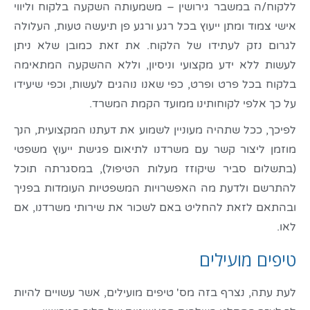
ללקוח/ה במשבר גירושין – משמעותה השקעה בלקוח וליווי
אישי צמוד ומתן ייעוץ בכל רגע ורגע פן תיעשה טעות, העלולה
לגרום נזק לעתידו של הלקוח. את זאת כמובן שלא ניתן
לעשות ללא ידע מקצועי וניסיון, וללא ההשקעה המתאימה
בלקוח בכל פרט ופרט, כפי שאנו נוהגים לעשות, וכפי שיעידו
על כך אלפי לקוחותינו ממועד הקמת המשרד.
לפיכך, ככל שתהיה מעוניין לשמוע את דעתנו המקצועית, הנך
מוזמן ליצור קשר עם משרדנו לתיאום פגישת ייעוץ משפטי
(בתשלום סביר שיקוזז מעלות הטיפול), במסגרתה תוכל
להתרשם ולדעת מה האפשרויות המשפטיות העומדות בפניך
ובהתאם לזאת להחליט באם לשכור את שירותי משרדנו, אם
לאו.
טיפים מועילים
לעת עתה, נצרף בזה מס' טיפים מועילים, אשר עשויים להיות