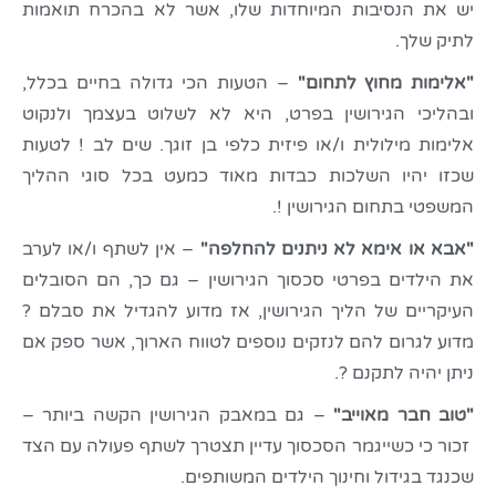
יש את הנסיבות המיוחדות שלו, אשר לא בהכרח תואמות
לתיק שלך.
"אלימות מחוץ לתחום"
– הטעות הכי גדולה בחיים בכלל,
ובהליכי הגירושין בפרט, היא לא לשלוט בעצמך ולנקוט
אלימות מילולית ו/או פיזית כלפי בן זוגך. שים לב ! לטעות
שכזו יהיו השלכות כבדות מאוד כמעט בכל סוגי ההליך
המשפטי בתחום הגירושין !.
"אבא או אימא לא ניתנים להחלפה"
– אין לשתף ו/או לערב
את הילדים בפרטי סכסוך הגירושין – גם כך, הם הסובלים
העיקריים של הליך הגירושין, אז מדוע להגדיל את סבלם ?
מדוע לגרום להם לנזקים נוספים לטווח הארוך, אשר ספק אם
ניתן יהיה לתקנם ?.
"טוב חבר מאוייב"
– גם במאבק הגירושין הקשה ביותר –
זכור כי כשייגמר הסכסוך עדיין תצטרך לשתף פעולה עם הצד
שכנגד בגידול וחינוך הילדים המשותפים.