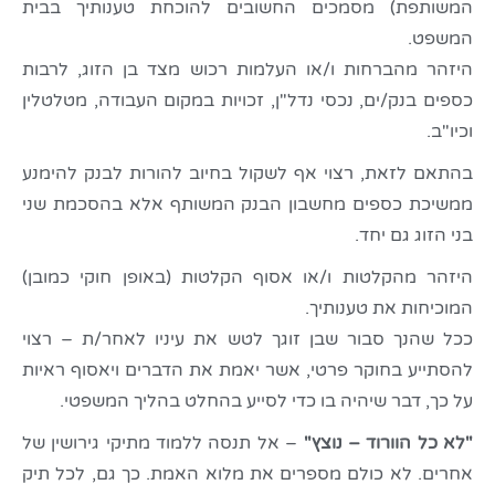
המשותפת) מסמכים החשובים להוכחת טענותיך בבית
המשפט.
היזהר מהברחות ו/או העלמות רכוש מצד בן הזוג, לרבות
כספים בנק/ים, נכסי נדל"ן, זכויות במקום העבודה, מטלטלין
וכיו"ב.
בהתאם לזאת, רצוי אף לשקול בחיוב להורות לבנק להימנע
ממשיכת כספים מחשבון הבנק המשותף אלא בהסכמת שני
בני הזוג גם יחד.
היזהר מהקלטות ו/או אסוף הקלטות (באופן חוקי כמובן)
המוכיחות את טענותיך.
ככל שהנך סבור שבן זוגך לטש את עיניו לאחר/ת – רצוי
להסתייע בחוקר פרטי, אשר יאמת את הדברים ויאסוף ראיות
על כך, דבר שיהיה בו כדי לסייע בהחלט בהליך המשפטי.
"לא כל הוורוד – נוצץ"
– אל תנסה ללמוד מתיקי גירושין של
אחרים. לא כולם מספרים את מלוא האמת. כך גם, לכל תיק