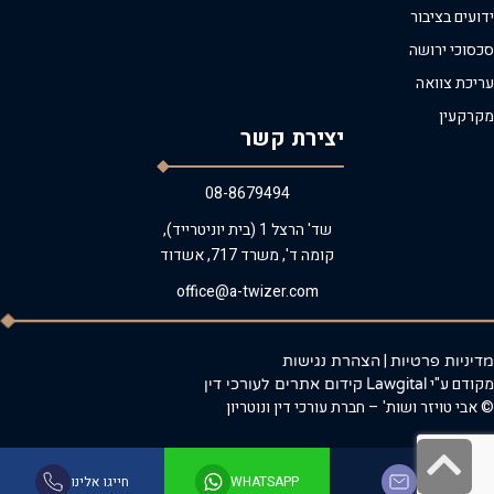
ידועים בציבור
סכסוכי ירושה
עריכת צוואה
מקרקעין
יצירת קשר
08-8679494
שד' הרצל 1 (בית יוניטרייד),
קומה ד', משרד 717, אשדוד
office@a-twizer.com
|
מדיניות פרטיות
הצהרת נגישות
מקודם ע"י
Lawgital
קידום אתרים לעורכי דין
© אבי טויזר ושות' – חברת עורכי דין ונוטריון
גלילה
לייעוץ ראשוני
WHATSAPP
חייגו אלינו