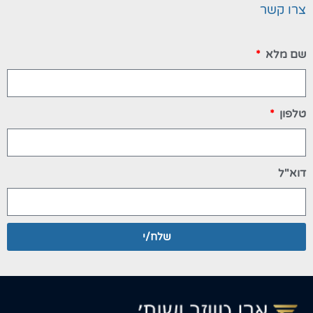
צרו קשר
שם מלא
טלפון
דוא"ל
שלח/י