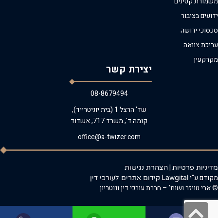
משמורת קטינים
ידועים בציבור
סכסוכי ירושה
עריכת צוואה
מקרקעין
יצירת קשר
08-8679494
שד' הרצל 1 (בית יוניטרייד),
קומה ד', משרד 717, אשדוד
office@a-twizer.com
|
מדיניות פרטיות
הצהרת נגישות
מקודם ע"י
Lawgital
קידום אתרים לעורכי דין
© אבי טויזר ושות' – חברת עורכי דין ונוטריון
גלילה