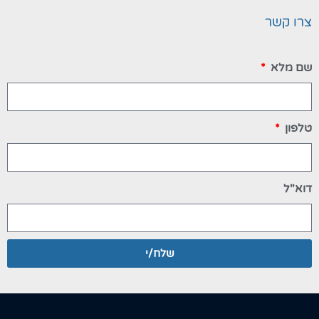
צרו קשר
שם מלא
טלפון
דוא"ל
שלח/י