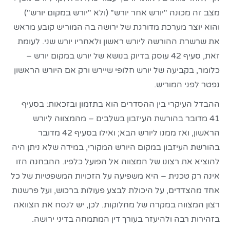
מצב זה מכונה "יורש אחר יורש" (ולא "יורש במקום יורש")
והוא יוצר מערכת מדורגת של ירושה בה המוריש קובע מראש
את שרשרת ההורשה ליורש ראשון ולאחריו יורש שני. לעומת
זאת, סעיף 42 עוסק בדיוק בנושא של יורש במקום יורש –
כלומר, בקביעה של יורש חלופי שיירש ורק אם היורש הראשון
נפטר לפני המוריש.
ההבדל העיקרי בין ההסדרים הוא בתזמון ובזכאות: בסעיף
41 מדובר בהורשת העיזבון בשלבים – מהמצווה ליורש
הראשון, ואז ממנו ליורש הבא; ואילו בסעיף 42 מדובר
בהורשת העיזבון במקום היורש המקורי, במידה שלא ניתן היה
להוציא את רצונו של המצווה אל הפועל כלפיו. ההבחנה הזו
אינה רק טכנית – היא משפיעה על הזכויות המשפטיות של כל
אחד מהצדדים, על היכולת לבצע פעולות ברכוש, ועל פרשנות
רצון המצווה במקרה של מחלוקות. לכן, יש לנסח את הצוואה
בזהירות רבה ולהיעזר בעורך דין המתמחה בדיני ירושה.