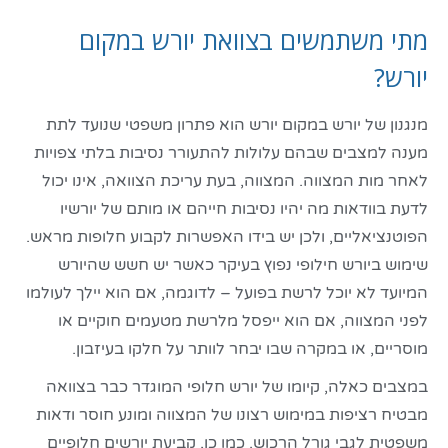
מתי משתמשים בצוואת יורש במקום
יורש?
מנגנון של יורש במקום יורש הוא פתרון משפטי שנועד לתת
מענה למצבים שבהם עלולות להתעורר נסיבות בלתי צפויות
לאחר מות המצווה. המצווה, בעת עריכת הצוואה, אינו יכול
לדעת בוודאות מה יהיו נסיבות חייהם או מותם של יורשיו
הפוטנציאליים, ולכן יש בידו האפשרות לקבוע חלופות מראש.
שימוש ביורש חילופי נפוץ בעיקר כאשר יש חשש שהיורש
המיועד לא יוכל לרשת בפועל – לדוגמה, אם הוא יילך לעולמו
לפני המצווה, אם הוא ייפסל מלרשת מטעמים חוקיים או
מוסריים, או במקרה שבו יבחר לוותר על חלקו בעיזבון.
במצבים כאלה, קיומו של יורש חלופי המוגדר כבר בצוואה
מבטיח רציפות במימוש רצונו של המצווה ומונע חוסר ודאות
משפטית לגבי גורל הרכוש. כמו כן, קביעת יורשים חלופיים