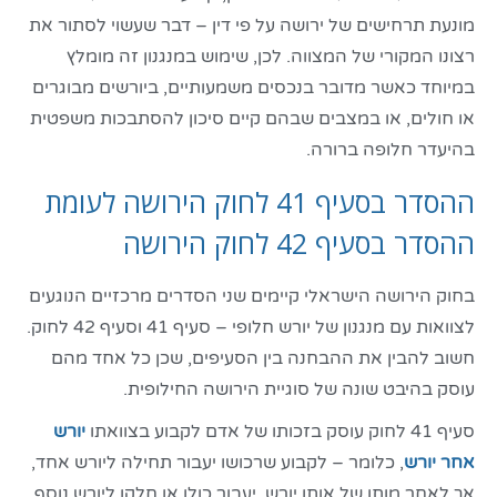
מונעת תרחישים של ירושה על פי דין – דבר שעשוי לסתור את
רצונו המקורי של המצווה. לכן, שימוש במנגנון זה מומלץ
במיוחד כאשר מדובר בנכסים משמעותיים, ביורשים מבוגרים
או חולים, או במצבים שבהם קיים סיכון להסתבכות משפטית
בהיעדר חלופה ברורה.
ההסדר בסעיף 41 לחוק הירושה לעומת
ההסדר בסעיף 42 לחוק הירושה
בחוק הירושה הישראלי קיימים שני הסדרים מרכזיים הנוגעים
לצוואות עם מנגנון של יורש חלופי – סעיף 41 וסעיף 42 לחוק.
חשוב להבין את ההבחנה בין הסעיפים, שכן כל אחד מהם
עוסק בהיבט שונה של סוגיית הירושה החילופית.
סעיף 41 לחוק עוסק בזכותו של אדם לקבוע בצוואתו
יורש
אחר יורש
, כלומר – לקבוע שרכושו יעבור תחילה ליורש אחד,
אך לאחר מותו של אותו יורש, יעבור כולו או חלקו ליורש נוסף.