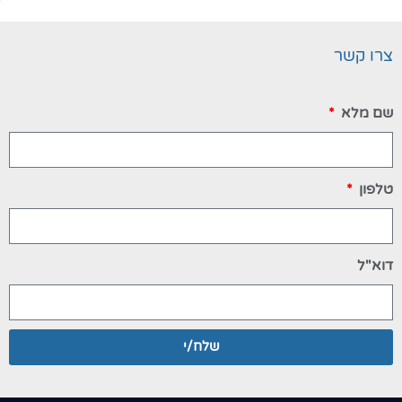
צרו קשר
שם מלא
טלפון
דוא"ל
שלח/י