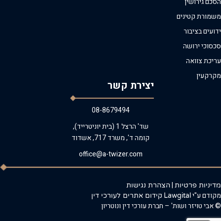
הסכם גירושין
משמורת קטינים
ידועים בציבור
סכסוכי ירושה
עריכת צוואה
מקרקעין
יצירת קשר
08-8679494
שד' הרצל 1 (בית יוניטרייד),
קומה ד', משרד 717, אשדוד
office@a-twizer.com
|
מדיניות פרטיות
הצהרת נגישות
מקודם ע"י
Lawgital
קידום אתרים לעורכי דין
© אבי טויזר ושות' – חברת עורכי דין ונוטריון