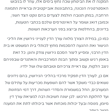
המקנה לו את הביטחון שכה נחוץ בימים אלו, עוזר לו בגיבוש
האסטרטגיה הנכונה, בהתבוננות אובייקטיבית ובראיית התמונה
הרחבה, במתן תגובה הולמת לצעדים בהם נוקט הצד השני,
וכמובן דואג ושומר על האינטרסים שלכם בכתבי הטענות,
בדיונים, בהחלטות ובייצוג בפני הערכאות השונות.
כמו כן, במידת הצורך מלווה עורך הדין לענייני גירושין את הליכי
הגישור ואת ההגעה להסכמות מחוץ לכותלי בית המשפט או בית
הדין הרבני, ומסייע ליצור הסכם גירושין צודק והוגן. כל זאת
באופן רגיש וקשוב ומתוך הבנת המורכבויות והאתגרים שבפניהם
ניצב הלקוח, עם ראיית צרכיהם וטובתם שלו ושל ילדיו.
אם כן, לעורך הדין תפקיד מרכזי בהליכי הגירושין, בהם נידונים
נושאים כבדי משקל אשר להם השפעות מכריעות על עתידם של
המעורבים, החל במשמורת והסדרי השהות, דרך דמי המזונות
ועד לחלוקת הרכוש. לכן ישנה חשיבות רבה למציאת עורך דין
מיומן, מנוסה ובעל יכולות מוכחות אשר ביכולתו לתת את המענה
הטוב ביותר.